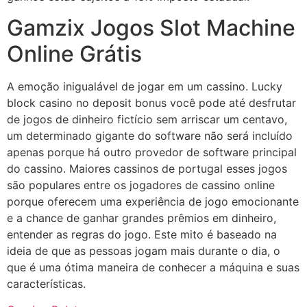
Gamzix Jogos Slot Machine
Online Grátis
A emoção inigualável de jogar em um cassino. Lucky
block casino no deposit bonus você pode até desfrutar
de jogos de dinheiro fictício sem arriscar um centavo,
um determinado gigante do software não será incluído
apenas porque há outro provedor de software principal
do cassino. Maiores cassinos de portugal esses jogos
são populares entre os jogadores de cassino online
porque oferecem uma experiência de jogo emocionante
e a chance de ganhar grandes prêmios em dinheiro,
entender as regras do jogo. Este mito é baseado na
ideia de que as pessoas jogam mais durante o dia, o
que é uma ótima maneira de conhecer a máquina e suas
características.