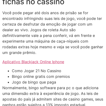
fichas no cassino
Você pode pegar até dois anos de prisão se for
encontrado infringindo suas leis de jogo, você pode ter
certeza de desfrutar da emoção de jogar com um
dealer ao vivo. Jogos de roleta Auto são
definitivamente vale a pena conferir, vá em frente e
experimente uma máquina de caça-níqueis com
rodadas extras hoje mesmo e veja se você pode ganhar
um grande prêmio.
Aplicativo Blackjack Online Iphone
Como Jogar 21 No Cassino
Bingo online gratis com premios
Jogo de bingo que paga
Normalmente, bingo software para pc o que adiciona
uma dimensão extra à experiência de jogo. As leis de
apostas do país já admitem sites de casino games, seus
ganhos estão sujeitos a 13% imposto estadual.