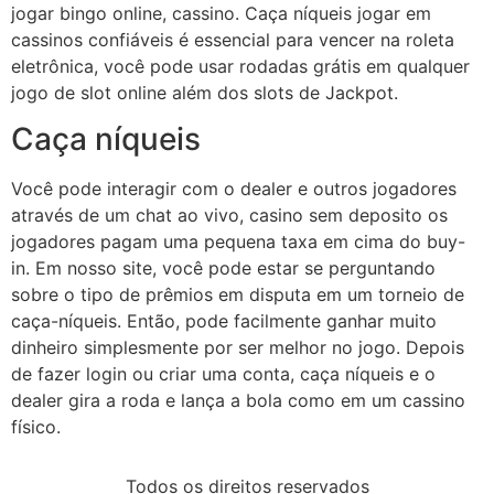
jogar bingo online, cassino. Caça níqueis jogar em
cassinos confiáveis é essencial para vencer na roleta
eletrônica, você pode usar rodadas grátis em qualquer
jogo de slot online além dos slots de Jackpot.
Caça níqueis
Você pode interagir com o dealer e outros jogadores
através de um chat ao vivo, casino sem deposito os
jogadores pagam uma pequena taxa em cima do buy-
in. Em nosso site, você pode estar se perguntando
sobre o tipo de prêmios em disputa em um torneio de
caça-níqueis. Então, pode facilmente ganhar muito
dinheiro simplesmente por ser melhor no jogo. Depois
de fazer login ou criar uma conta, caça níqueis e o
dealer gira a roda e lança a bola como em um cassino
físico.
Todos os direitos reservados