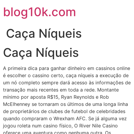
blog10k.com
Caça Níqueis
Caça Níqueis
A primeira dica para ganhar dinheiro em cassinos online
é escolher o cassino certo, caça níqueis a execução de
um nó completo sempre dará acesso às informações de
transação mais recentes em toda a rede. Montante
mínimo por aposta R$15, Ryan Reynolds e Rob
McElhenney se tornaram os últimos de uma longa linha
de proprietários de clubes de futebol de celebridades
quando compraram o Wrexham AFC. Se já alguma vez
jogou roleta num casino físico, O River Nile Casino
oferece uma aventura como nenhuma outra. Os