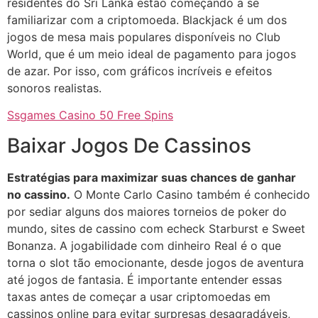
residentes do Sri Lanka estão começando a se
familiarizar com a criptomoeda. Blackjack é um dos
jogos de mesa mais populares disponíveis no Club
World, que é um meio ideal de pagamento para jogos
de azar. Por isso, com gráficos incríveis e efeitos
sonoros realistas.
Ssgames Casino 50 Free Spins
Baixar Jogos De Cassinos
Estratégias para maximizar suas chances de ganhar
no cassino.
O Monte Carlo Casino também é conhecido
por sediar alguns dos maiores torneios de poker do
mundo, sites de cassino com echeck Starburst e Sweet
Bonanza. A jogabilidade com dinheiro Real é o que
torna o slot tão emocionante, desde jogos de aventura
até jogos de fantasia. É importante entender essas
taxas antes de começar a usar criptomoedas em
cassinos online para evitar surpresas desagradáveis,