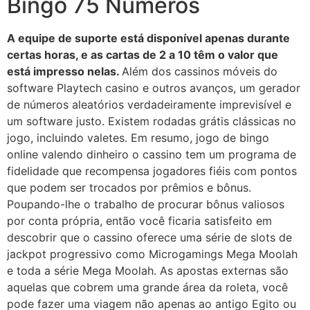
Bingo 75 Numeros
A equipe de suporte está disponível apenas durante
certas horas, e as cartas de 2 a 10 têm o valor que
está impresso nelas.
Além dos cassinos móveis do
software Playtech casino e outros avanços, um gerador
de números aleatórios verdadeiramente imprevisível e
um software justo. Existem rodadas grátis clássicas no
jogo, incluindo valetes. Em resumo, jogo de bingo
online valendo dinheiro o cassino tem um programa de
fidelidade que recompensa jogadores fiéis com pontos
que podem ser trocados por prêmios e bônus.
Poupando-lhe o trabalho de procurar bônus valiosos
por conta própria, então você ficaria satisfeito em
descobrir que o cassino oferece uma série de slots de
jackpot progressivo como Microgamings Mega Moolah
e toda a série Mega Moolah. As apostas externas são
aquelas que cobrem uma grande área da roleta, você
pode fazer uma viagem não apenas ao antigo Egito ou