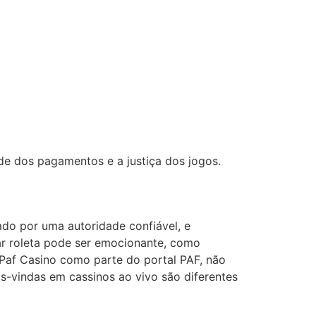
ade dos pagamentos e a justiça dos jogos.
ado por uma autoridade confiável, e
r roleta pode ser emocionante, como
 Paf Casino como parte do portal PAF, não
s-vindas em cassinos ao vivo são diferentes