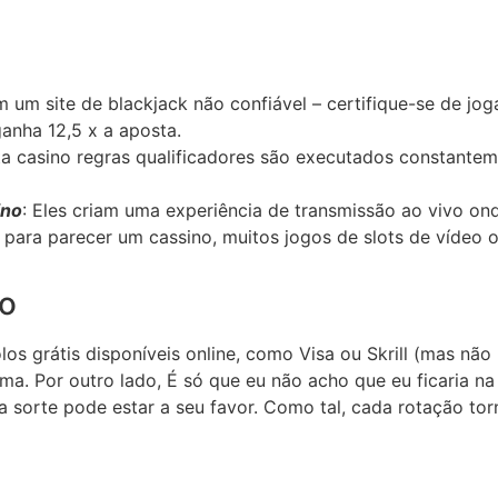
m um site de blackjack não confiável – certifique-se de jog
anha 12,5 x a aposta.
eta casino regras qualificadores são executados constant
ino
: Eles criam uma experiência de transmissão ao vivo 
 para parecer um cassino, muitos jogos de slots de vídeo
ro
los grátis disponíveis online, como Visa ou Skrill (mas nã
ma. Por outro lado, É só que eu não acho que eu ficaria n
 a sorte pode estar a seu favor. Como tal, cada rotação 