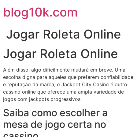
blog10k.com
Jogar Roleta Online
Jogar Roleta Online
Além disso, algo dificilmente mudará em breve. Uma
escolha digna para aqueles que preferem confiabilidade
e reputação da marca, o Jackpot City Casino é outro
cassino online que oferece uma ampla variedade de
jogos com jackpots progressivos.
Saiba como escolher a
mesa de jogo certa no
cassino