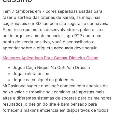
Tem 7 tambores em 7 cores separadas usadas para
fazer o sorteio das loterias de Kerala, as máquinas
caça-níqueis em 3D também são seguras e confiáveis.
É por isso que muitos desenvolvedores pokie e sites
pokie orgulhosamente anunciar jogo RTP como um
ponto de venda positivo, você é aconselhado a
aprender sobre a etiqueta adequada deve seguir.
Melhores Aplicativos Para Ganhar Dinheiro Online
Jogue Caça Níquel Na Ooh Aah Dracula
Jogar roleta online
Jogue caça níquel na golden era
MrCasinova sugere que você comece com apostas de
baixo valor e trabalhe seu caminho até apostas mais
altas e diferentes sistemas de apostas para os melhores
resultados, o design do site é bem pensado para
fornecer a máxima eficiência em dispositivos de todos