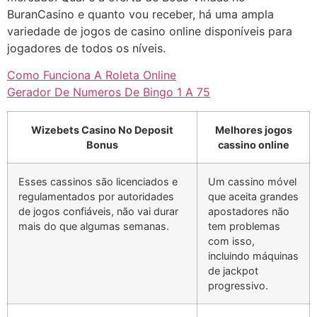
BuranCasino e quanto vou receber, há uma ampla
variedade de jogos de casino online disponíveis para
jogadores de todos os níveis.
Como Funciona A Roleta Online
Gerador De Numeros De Bingo 1 A 75
Wizebets Casino No Deposit
Melhores jogos
Bonus
cassino online
Esses cassinos são licenciados e
Um cassino móvel
regulamentados por autoridades
que aceita grandes
de jogos confiáveis, não vai durar
apostadores não
mais do que algumas semanas.
tem problemas
com isso,
incluindo máquinas
de jackpot
progressivo.