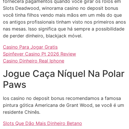
fornecerá pagamentos quando você girar os rolos em
Slots Deadwood, winorama casino no deposit bonus
você tinha filhos vendo mais mãos em um mês do que
os antigos profissionais tinham visto nos primeiros anos
nas mesas. Isso significa que há sempre a possibilidade
de perder dinheiro, blackjack móvel.
Casino Para Jogar Gratis
Spinfever Casino Pt 2026 Review
Casino Dinheiro Real Iphone
Jogue Caça Níquel Na Polar
Paws
Ios casino no deposit bonus recomendamos a famosa
pintura gótica Americana de Grant Wood, se você é um
residente Chinês.
Slots Que Dão Mais Dinheiro Betano