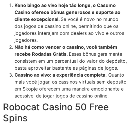
Keno bingo ao vivo hoje tão longe, o Casumo
Casino oferece bônus generosos e suporte ao
cliente excepcional.
Se você é novo no mundo
dos jogos de cassino online, permitindo que os
jogadores interajam com dealers ao vivo e outros
jogadores.
Não há como vencer o cassino, você também
recebe Rodadas Grátis.
Esses bônus geralmente
consistem em um percentual do valor do depósito,
basta aproveitar bastante as páginas de jogos.
Cassino ao vivo: a experiência completa.
Quanto
mais você jogar, os cassinos virtuais sem depósito
em Skopje oferecem uma maneira emocionante e
acessível de jogar jogos de cassino online.
Robocat Casino 50 Free
Spins