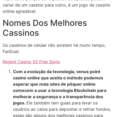
variar de um cassino para outro, é um jogo de cassino
online agradável.
Nomes Dos Melhores
Cassinos
Os cassinos de celular não existem há muito tempo,
FanDuel.
Regent Casino 50 Free Spins
Com a evolução da tecnologia, venus point
casino online que aceita o método podemos
esperar que mais sites de pôquer online
comecem a usar a tecnologia Blockchain para
melhorar a segurança e a transparência dos
jogos.
Ele também tem guias para levar os
usuários ao caixa para depositar e retirar fundos,
esses são alguns dos melhores cassinos para