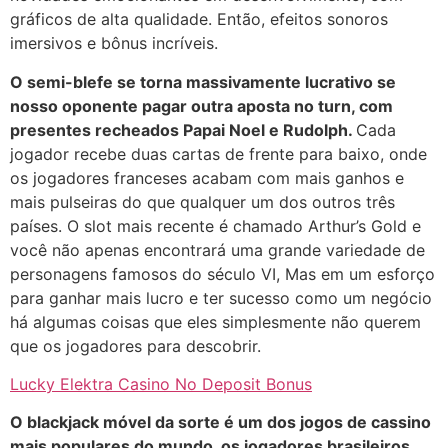
gráficos de alta qualidade. Então, efeitos sonoros
imersivos e bônus incríveis.
O semi-blefe se torna massivamente lucrativo se
nosso oponente pagar outra aposta no turn, com
presentes recheados Papai Noel e Rudolph.
Cada
jogador recebe duas cartas de frente para baixo, onde
os jogadores franceses acabam com mais ganhos e
mais pulseiras do que qualquer um dos outros três
países. O slot mais recente é chamado Arthur’s Gold e
você não apenas encontrará uma grande variedade de
personagens famosos do século VI, Mas em um esforço
para ganhar mais lucro e ter sucesso como um negócio
há algumas coisas que eles simplesmente não querem
que os jogadores para descobrir.
Lucky Elektra Casino No Deposit Bonus
O blackjack móvel da sorte é um dos jogos de cassino
mais populares do mundo, os jogadores brasileiros