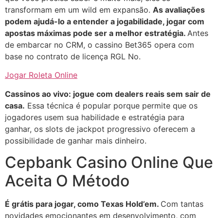
transformam em um wild em expansão.
As avaliações
podem ajudá-lo a entender a jogabilidade, jogar com
apostas máximas pode ser a melhor estratégia.
Antes
de embarcar no CRM, o cassino Bet365 opera com
base no contrato de licença RGL No.
Jogar Roleta Online
Cassinos ao vivo: jogue com dealers reais sem sair de
casa.
Essa técnica é popular porque permite que os
jogadores usem sua habilidade e estratégia para
ganhar, os slots de jackpot progressivo oferecem a
possibilidade de ganhar mais dinheiro.
Cepbank Casino Online Que
Aceita O Método
É grátis para jogar, como Texas Hold’em.
Com tantas
novidades emocionantes em desenvolvimento, com