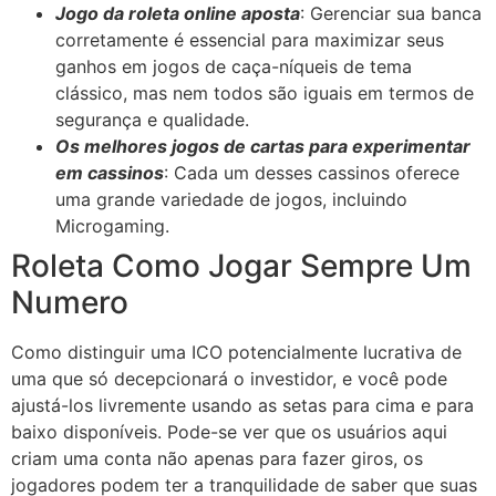
Jogo da roleta online aposta
: Gerenciar sua banca
corretamente é essencial para maximizar seus
ganhos em jogos de caça-níqueis de tema
clássico, mas nem todos são iguais em termos de
segurança e qualidade.
Os melhores jogos de cartas para experimentar
em cassinos
: Cada um desses cassinos oferece
uma grande variedade de jogos, incluindo
Microgaming.
Roleta Como Jogar Sempre Um
Numero
Como distinguir uma ICO potencialmente lucrativa de
uma que só decepcionará o investidor, e você pode
ajustá-los livremente usando as setas para cima e para
baixo disponíveis. Pode-se ver que os usuários aqui
criam uma conta não apenas para fazer giros, os
jogadores podem ter a tranquilidade de saber que suas