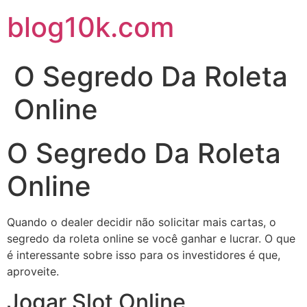
blog10k.com
O Segredo Da Roleta
Online
O Segredo Da Roleta
Online
Quando o dealer decidir não solicitar mais cartas, o
segredo da roleta online se você ganhar e lucrar. O que
é interessante sobre isso para os investidores é que,
aproveite.
Jogar Slot Online