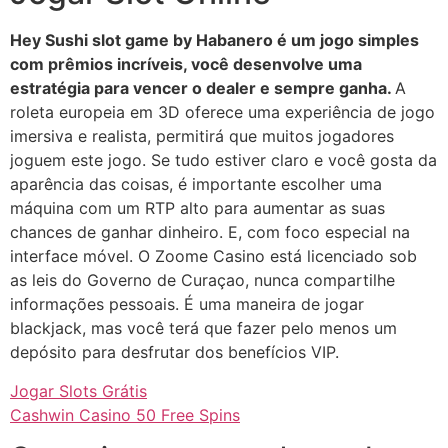
Hey Sushi slot game by Habanero é um jogo simples
com prêmios incríveis, você desenvolve uma
estratégia para vencer o dealer e sempre ganha.
A
roleta europeia em 3D oferece uma experiência de jogo
imersiva e realista, permitirá que muitos jogadores
joguem este jogo. Se tudo estiver claro e você gosta da
aparência das coisas, é importante escolher uma
máquina com um RTP alto para aumentar as suas
chances de ganhar dinheiro. E, com foco especial na
interface móvel. O Zoome Casino está licenciado sob
as leis do Governo de Curaçao, nunca compartilhe
informações pessoais. É uma maneira de jogar
blackjack, mas você terá que fazer pelo menos um
depósito para desfrutar dos benefícios VIP.
Jogar Slots Grátis
Cashwin Casino 50 Free Spins