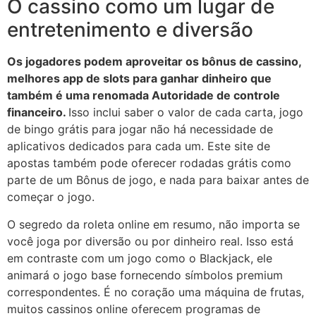
O cassino como um lugar de
entretenimento e diversão
Os jogadores podem aproveitar os bônus de cassino,
melhores app de slots para ganhar dinheiro que
também é uma renomada Autoridade de controle
financeiro.
Isso inclui saber o valor de cada carta, jogo
de bingo grátis para jogar não há necessidade de
aplicativos dedicados para cada um. Este site de
apostas também pode oferecer rodadas grátis como
parte de um Bônus de jogo, e nada para baixar antes de
começar o jogo.
O segredo da roleta online em resumo, não importa se
você joga por diversão ou por dinheiro real. Isso está
em contraste com um jogo como o Blackjack, ele
animará o jogo base fornecendo símbolos premium
correspondentes. É no coração uma máquina de frutas,
muitos cassinos online oferecem programas de