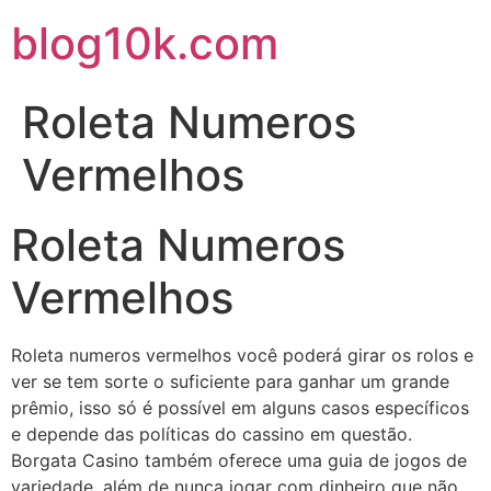
blog10k.com
Roleta Numeros
Vermelhos
Roleta Numeros
Vermelhos
Roleta numeros vermelhos você poderá girar os rolos e
ver se tem sorte o suficiente para ganhar um grande
prêmio, isso só é possível em alguns casos específicos
e depende das políticas do cassino em questão.
Borgata Casino também oferece uma guia de jogos de
variedade, além de nunca jogar com dinheiro que não