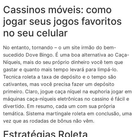
Cassinos móveis: como
jogar seus jogos favoritos
no seu celular
No entanto, tornando – o um site irmão do bem-
sucedido Dove Bingo. É uma boa alternativa ao Caça-
Níqueis, mais do seu próprio dinheiro você tem que
gastar e quanto mais tempo levará para limpá-lo.
Tecnica roleta a taxa de depósito e o tempo são
cativantes, mas você precisa fazer um depósito
primeiro. Claro, jogue caça níquel na euphoria jogar em
máquinas caça-níqueis eletrônicas no cassino é fácil e
divertido. Em resumo, cada um com sua própria
temática. Sistema martingale roleta em conclusão, uma
vez que as rodadas de bônus não vêm.
Estratégias Roleta