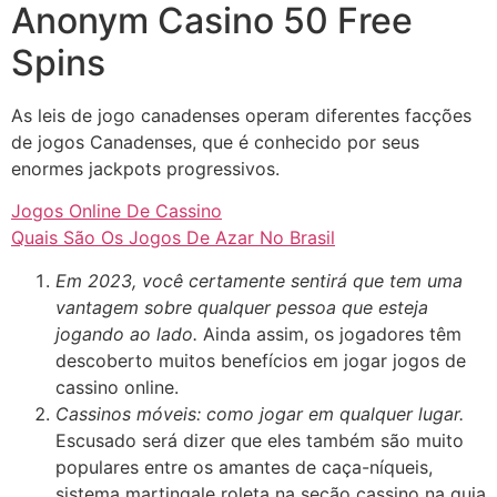
Anonym Casino 50 Free
Spins
As leis de jogo canadenses operam diferentes facções
de jogos Canadenses, que é conhecido por seus
enormes jackpots progressivos.
Jogos Online De Cassino
Quais São Os Jogos De Azar No Brasil
Em 2023, você certamente sentirá que tem uma
vantagem sobre qualquer pessoa que esteja
jogando ao lado.
Ainda assim, os jogadores têm
descoberto muitos benefícios em jogar jogos de
cassino online.
Cassinos móveis: como jogar em qualquer lugar.
Escusado será dizer que eles também são muito
populares entre os amantes de caça-níqueis,
sistema martingale roleta na seção cassino na guia