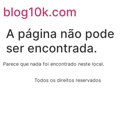
blog10k.com
A página não pode
ser encontrada.
Parece que nada foi encontrado neste local.
Todos os direitos reservados